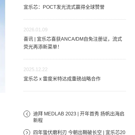
宜乐芯：POCT发光流式赢得全球赞誉
2026.01.09
喜讯 | 宜乐芯喜获ANCA/DM自免注册证，流式
荧光再添新菜单！
2025.12.22
宜乐芯 x 雷度米特达成重磅战略合作
迪拜 MEDLAB 2023 | 开年首秀 扬帆出海启
新程
四年蛰伏磨利刃 今朝出鞘破长空 | 宜乐芯20