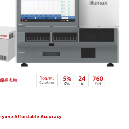
nyone.Affordable.Accuracy